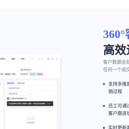
36
高效
客户数据全
任何一个成
支持多维
销过程
员工可通过
客户跟进
实时更新