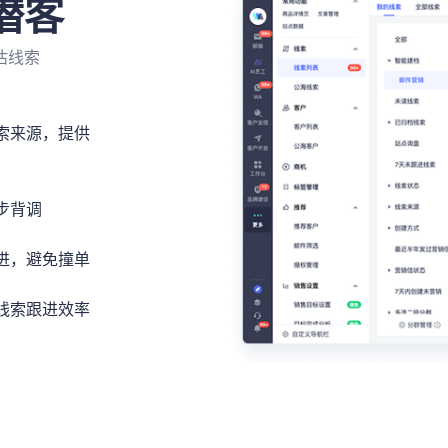
潜客
估线索
索来源，提供
步背调
进，避免撞单
线索跟进效率