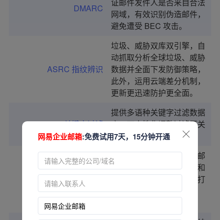
证邮件发件人是否来自合法
DMARC
网域，有效识别伪造邮件，
避免遭受 BEC 攻击。
垃圾、威胁双库双引擎，自
动抓取分析全球垃圾、威胁
ASRC 指纹辨识
数据并全面下发防御策略，
此外，运用云端差分机制，
更新更迅速防护更全面。
提供多语种关键字过滤数据
关键字过滤
库，可个性化调整过滤开关
和自建过滤类型。
网易企业邮箱
:免费试用7天，15分钟开通
结合多方研究分析，针对邮
件行为、标头、以及来源和
ASRC 特征分析
内容等复合型条件，持续打
磨长效持久的特征过滤模
型。